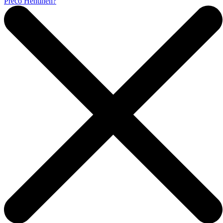
Prečo Hentinen?