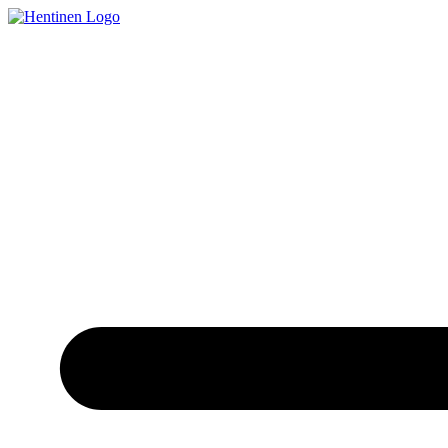
Preskočiť
na
obsah