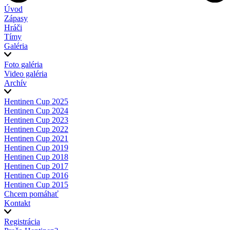
Úvod
Zápasy
Hráči
Tímy
Galéria
Foto galéria
Video galéria
Archív
Hentinen Cup 2025
Hentinen Cup 2024
Hentinen Cup 2023
Hentinen Cup 2022
Hentinen Cup 2021
Hentinen Cup 2019
Hentinen Cup 2018
Hentinen Cup 2017
Hentinen Cup 2016
Hentinen Cup 2015
Chcem pomáhať
Kontakt
Registrácia