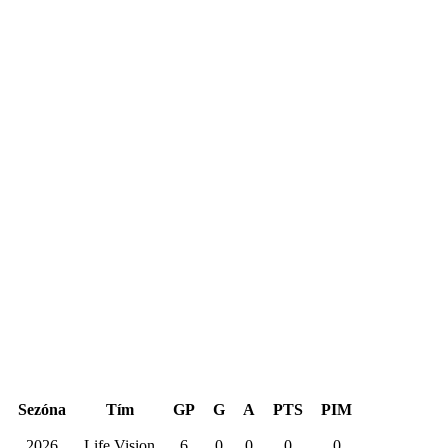
Hentinen Cup 2026
Sezóna
Tím
GP
G
A
PTS
PIM
2026
Life Vision
6
0
0
0
0