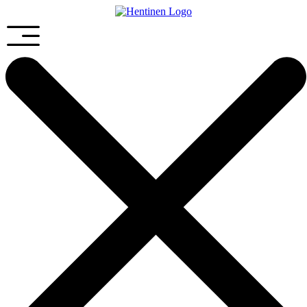
Preskočiť
na
obsah