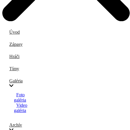
Úvod
Zápasy
Hráči
Tímy
Galéria
Foto
galéria
Video
galéria
Archív