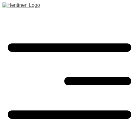
Preskočiť
na
obsah