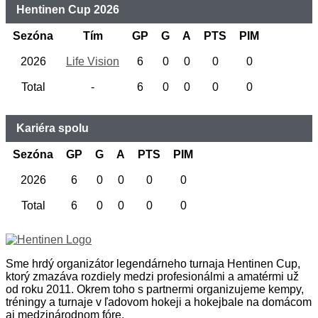
Hentinen Cup 2026
Sezóna
Tím
GP
G
A
PTS
PIM
2026
Life Vision
6
0
0
0
0
Total
-
6
0
0
0
0
Kariéra spolu
Sezóna
GP
G
A
PTS
PIM
2026
6
0
0
0
0
Total
6
0
0
0
0
Sme hrdý organizátor legendárneho turnaja Hentinen Cup,
ktorý zmazáva rozdiely medzi profesionálmi a amatérmi už
od roku 2011. Okrem toho s partnermi organizujeme kempy,
tréningy a turnaje v ľadovom hokeji a hokejbale na domácom
aj medzinárodnom fóre.