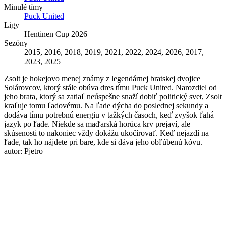
Minulé tímy
Puck United
Ligy
Hentinen Cup 2026
Sezóny
2015, 2016, 2018, 2019, 2021, 2022, 2024, 2026, 2017,
2023, 2025
Zsolt je hokejovo menej známy z legendárnej bratskej dvojice
Solárovcov, ktorý stále obúva dres tímu Puck United. Narozdiel od
jeho brata, ktorý sa zatiaľ neúspešne snaží dobiť politický svet, Zsolt
kraľuje tomu ľadovému. Na ľade dýcha do poslednej sekundy a
dodáva tímu potrebnú energiu v tažkých časoch, keď zvyšok ťahá
jazyk po ľade. Niekde sa maďarská horúca krv prejaví, ale
skúsenosti to nakoniec vždy dokážu ukočírovať. Keď nejazdí na
ľade, tak ho nájdete pri bare, kde si dáva jeho obľúbenú kóvu.
autor: Pjetro
Hentinen Cup 2026