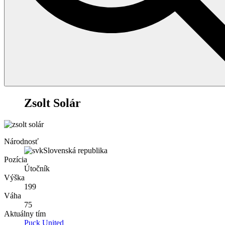
19
Zsolt Solár
Národnosť
Slovenská republika
Pozícia
Útočník
Výška
199
Váha
75
Aktuálny tím
Puck United