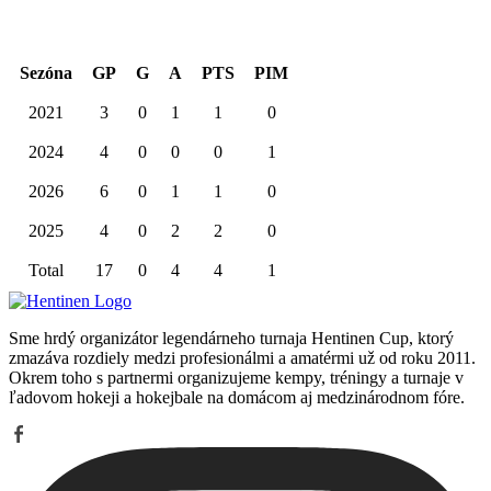
Sezóna
GP
G
A
PTS
PIM
2021
3
0
1
1
0
2024
4
0
0
0
1
2026
6
0
1
1
0
2025
4
0
2
2
0
Total
17
0
4
4
1
Sme hrdý organizátor legendárneho turnaja Hentinen Cup, ktorý
zmazáva rozdiely medzi profesionálmi a amatérmi už od roku 2011.
Okrem toho s partnermi organizujeme kempy, tréningy a turnaje v
ľadovom hokeji a hokejbale na domácom aj medzinárodnom fóre.