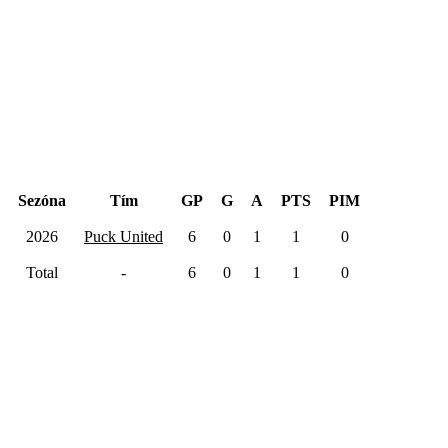
Hentinen Cup 2026
Sezóna
Tím
GP
G
A
PTS
PIM
2026
Puck United
6
0
1
1
0
Total
-
6
0
1
1
0
Kariéra spolu