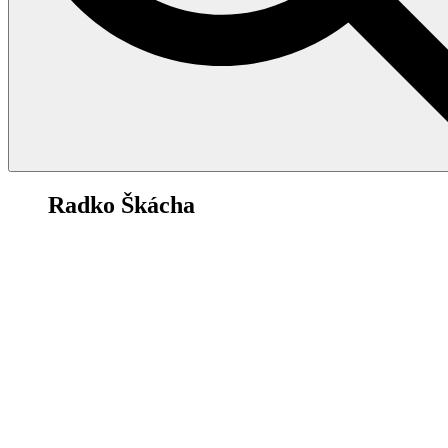
23
Radko Škácha