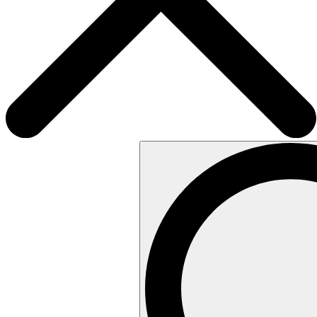
Hľadať...