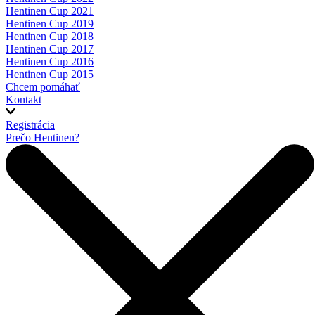
Hentinen Cup 2021
Hentinen Cup 2019
Hentinen Cup 2018
Hentinen Cup 2017
Hentinen Cup 2016
Hentinen Cup 2015
Chcem pomáhať
Kontakt
Registrácia
Prečo Hentinen?