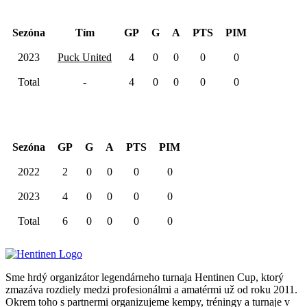
Hentinen Cup 2023
Sezóna
Tím
GP
G
A
PTS
PIM
2023
Puck United
4
0
0
0
0
Total
-
4
0
0
0
0
Kariéra spolu
Sezóna
GP
G
A
PTS
PIM
2022
2
0
0
0
0
2023
4
0
0
0
0
Total
6
0
0
0
0
Sme hrdý organizátor legendárneho turnaja Hentinen Cup, ktorý
zmazáva rozdiely medzi profesionálmi a amatérmi už od roku 2011.
Okrem toho s partnermi organizujeme kempy, tréningy a turnaje v