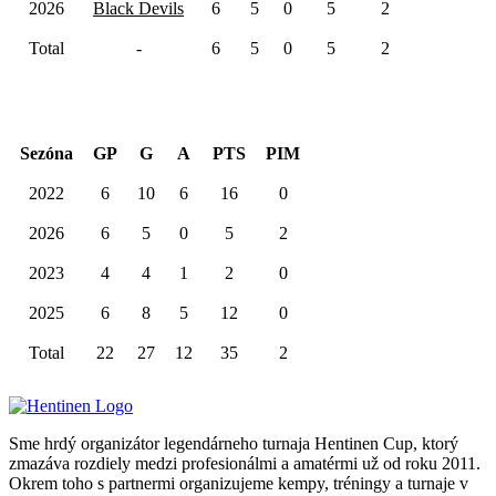
2026
Black Devils
6
5
0
5
2
Total
-
6
5
0
5
2
Kariéra spolu
Sezóna
GP
G
A
PTS
PIM
2022
6
10
6
16
0
2026
6
5
0
5
2
2023
4
4
1
2
0
2025
6
8
5
12
0
Total
22
27
12
35
2
Sme hrdý organizátor legendárneho turnaja Hentinen Cup, ktorý
zmazáva rozdiely medzi profesionálmi a amatérmi už od roku 2011.
Okrem toho s partnermi organizujeme kempy, tréningy a turnaje v