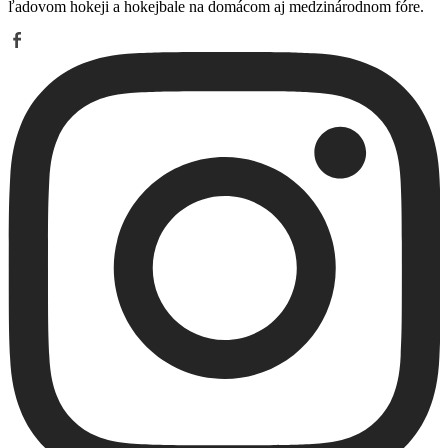
ľadovom hokeji a hokejbale na domácom aj medzinárodnom fóre.