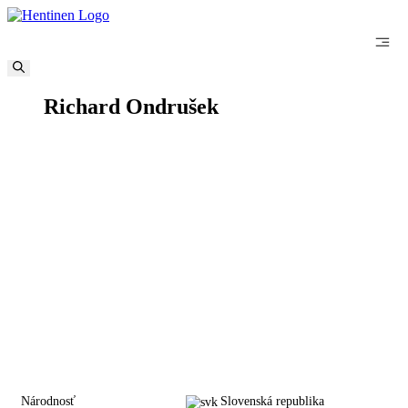
Preskočiť
na
obsah
97
Richard Ondrušek
Národnosť
Slovenská republika