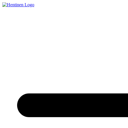
Preskočiť
na
obsah