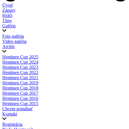
Úvod
Zápasy
Hráči
Tímy
Galéria
Foto galéria
Video galéria
Archív
Hentinen Cup 2025
Hentinen Cup 2024
Hentinen Cup 2023
Hentinen Cup 2022
Hentinen Cup 2021
Hentinen Cup 2019
Hentinen Cup 2018
Hentinen Cup 2017
Hentinen Cup 2016
Hentinen Cup 2015
Chcem pomáhať
Kontakt
Registrácia