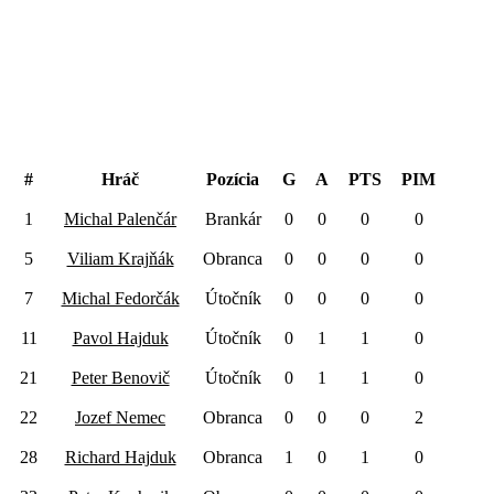
Preshow
#
Hráč
Pozícia
G
A
PTS
PIM
1
Michal Palenčár
Brankár
0
0
0
0
5
Viliam Krajňák
Obranca
0
0
0
0
7
Michal Fedorčák
Útočník
0
0
0
0
11
Pavol Hajduk
Útočník
0
1
1
0
21
Peter Benovič
Útočník
0
1
1
0
22
Jozef Nemec
Obranca
0
0
0
2
28
Richard Hajduk
Obranca
1
0
1
0