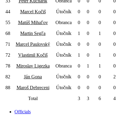
33
Peter Kucharik
Obranca
0
0
0
0
44
Marcel Kočiš
Útočník
0
0
0
0
55
Matúš Mihaľov
Obranca
0
0
0
0
68
Martin Segľa
Útočník
1
0
1
0
71
Marcel Paulovský
Útočník
0
0
0
0
72
Vlastimil Kočiš
Útočník
1
0
1
0
78
Miroslav Ligezka
Obranca
0
1
1
0
82
Ján Gona
Útočník
0
0
0
2
88
Maroš Debreceni
Útočník
0
0
0
0
Total
3
3
6
4
Officials