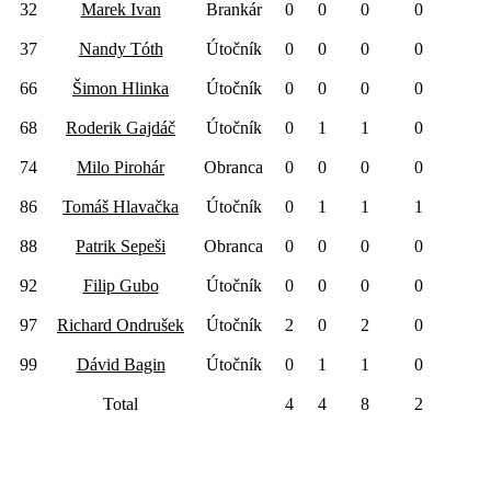
32
Marek Ivan
Brankár
0
0
0
0
37
Nandy Tóth
Útočník
0
0
0
0
66
Šimon Hlinka
Útočník
0
0
0
0
68
Roderik Gajdáč
Útočník
0
1
1
0
74
Milo Pirohár
Obranca
0
0
0
0
86
Tomáš Hlavačka
Útočník
0
1
1
1
88
Patrik Sepeši
Obranca
0
0
0
0
92
Filip Gubo
Útočník
0
0
0
0
97
Richard Ondrušek
Útočník
2
0
2
0
99
Dávid Bagin
Útočník
0
1
1
0
Total
4
4
8
2