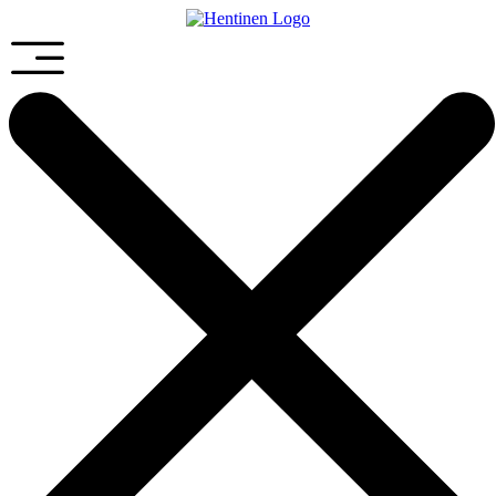
Preskočiť
na
obsah