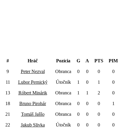
Black Devils
#
Hráč
Pozícia
G
A
PTS
PIM
9
Peter Nezval
Obranca
0
0
0
0
11
Lubor Pernický
Útočník
1
0
1
0
13
Róbert Minárik
Obranca
1
1
2
0
18
Bruno Pirohár
Obranca
0
0
0
1
21
Tomáš Jaššo
Obranca
0
0
0
0
22
Jakub Slivka
Útočník
0
0
0
0