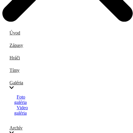
Úvod
Zápasy
Hráči
Tímy
Galéria
Foto
galéria
Video
galéria
Archív