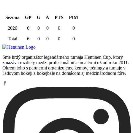
Sezóna
GP
G
A
PTS
PIM
2026
6
0
0
0
0
Total
6
0
0
0
0
Sme hrdý organizátor legendárneho turnaja Hentinen Cup, ktorý
zmazáva rozdiely medzi profesionálmi a amatérmi už od roku 2011.
Okrem toho s partnermi organizujeme kempy, tréningy a turnaje v
ľadovom hokeji a hokejbale na domácom aj medzinárodnom fóre.