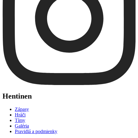
Hentinen
Zápasy
Hráči
Tímy
Galéria
Pravidlá a podmienky