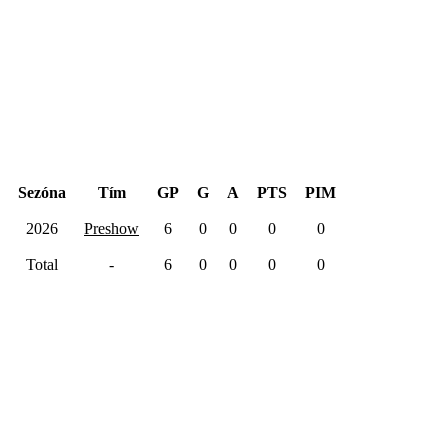
Hentinen Cup 2026
Sezóna
Tím
GP
G
A
PTS
PIM
2026
Preshow
6
0
0
0
0
Total
-
6
0
0
0
0
Kariéra spolu