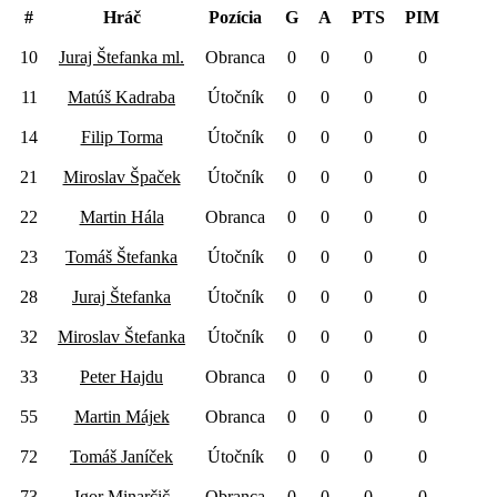
#
Hráč
Pozícia
G
A
PTS
PIM
10
Juraj Štefanka ml.
Obranca
0
0
0
0
11
Matúš Kadraba
Útočník
0
0
0
0
14
Filip Torma
Útočník
0
0
0
0
21
Miroslav Špaček
Útočník
0
0
0
0
22
Martin Hála
Obranca
0
0
0
0
23
Tomáš Štefanka
Útočník
0
0
0
0
28
Juraj Štefanka
Útočník
0
0
0
0
32
Miroslav Štefanka
Útočník
0
0
0
0
33
Peter Hajdu
Obranca
0
0
0
0
55
Martin Májek
Obranca
0
0
0
0
72
Tomáš Janíček
Útočník
0
0
0
0
73
Igor Minarčič
Obranca
0
0
0
0