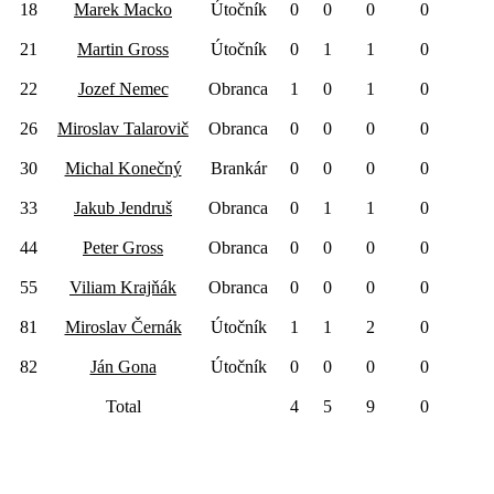
18
Marek Macko
Útočník
0
0
0
0
21
Martin Gross
Útočník
0
1
1
0
22
Jozef Nemec
Obranca
1
0
1
0
26
Miroslav Talarovič
Obranca
0
0
0
0
30
Michal Konečný
Brankár
0
0
0
0
33
Jakub Jendruš
Obranca
0
1
1
0
44
Peter Gross
Obranca
0
0
0
0
55
Viliam Krajňák
Obranca
0
0
0
0
81
Miroslav Černák
Útočník
1
1
2
0
82
Ján Gona
Útočník
0
0
0
0
Total
4
5
9
0
NTL Bratislava