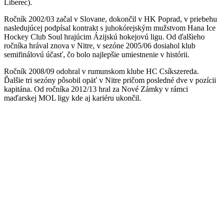
Liberec).
Ročník 2002/03 začal v Slovane, dokončil v HK Poprad, v priebehu
nasledujúcej podpísal kontrakt s juhokórejským mužstvom Hana Ice
Hockey Club Soul hrajúcim Ázijskú hokejovú ligu. Od ďalšieho
ročníka hrával znova v Nitre, v sezóne 2005/06 dosiahol klub
semifinálovú účasť, čo bolo najlepšie umiestnenie v histórii.
Ročník 2008/09 odohral v rumunskom klube HC Csíkszereda.
Ďalšie tri sezóny pôsobil opäť v Nitre pričom posledné dve v pozícii
kapitána. Od ročníka 2012/13 hral za Nové Zámky v rámci
maďarskej MOL ligy kde aj kariéru ukončil.