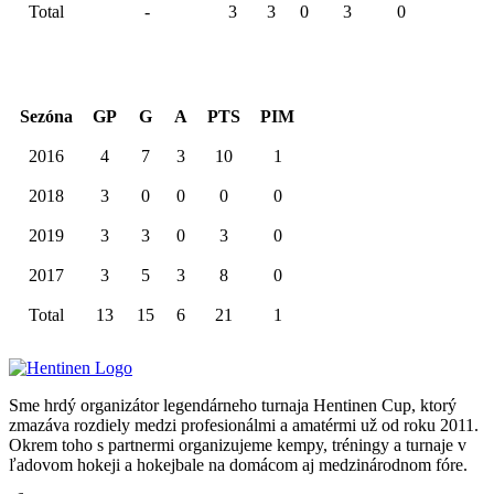
Total
-
3
3
0
3
0
Kariéra spolu
Sezóna
GP
G
A
PTS
PIM
2016
4
7
3
10
1
2018
3
0
0
0
0
2019
3
3
0
3
0
2017
3
5
3
8
0
Total
13
15
6
21
1
Sme hrdý organizátor legendárneho turnaja Hentinen Cup, ktorý
zmazáva rozdiely medzi profesionálmi a amatérmi už od roku 2011.
Okrem toho s partnermi organizujeme kempy, tréningy a turnaje v
ľadovom hokeji a hokejbale na domácom aj medzinárodnom fóre.