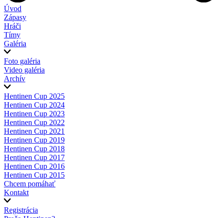
Úvod
Zápasy
Hráči
Tímy
Galéria
Foto galéria
Video galéria
Archív
Hentinen Cup 2025
Hentinen Cup 2024
Hentinen Cup 2023
Hentinen Cup 2022
Hentinen Cup 2021
Hentinen Cup 2019
Hentinen Cup 2018
Hentinen Cup 2017
Hentinen Cup 2016
Hentinen Cup 2015
Chcem pomáhať
Kontakt
Registrácia