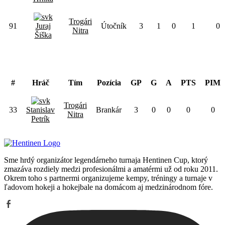
Trogári
91
Juraj
Útočník
3
1
0
1
0
Nitra
Šiška
Brankár
#
Hráč
Tím
Pozícia
GP
G
A
PTS
PIM
Trogári
33
Stanislav
Brankár
3
0
0
0
0
Nitra
Petrík
Sme hrdý organizátor legendárneho turnaja Hentinen Cup, ktorý
zmazáva rozdiely medzi profesionálmi a amatérmi už od roku 2011.
Okrem toho s partnermi organizujeme kempy, tréningy a turnaje v
ľadovom hokeji a hokejbale na domácom aj medzinárodnom fóre.