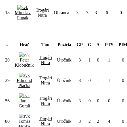
Trogári
18
Miroslav
Obranca
3
3
3
6
0
Nitra
Pupák
Útočník
#
Hráč
Tím
Pozícia
GP
G
A
PTS
PI
Trogári
20
Peter
Útočník
3
1
0
1
0
Nitra
Klobučnik
Trogári
39
Edmund
Útočník
3
0
1
1
0
Nitra
Piačka
Trogári
56
Juraj
Útočník
3
0
0
0
0
Nitra
Guráň
Trogári
80
Tomáš
Útočník
3
2
2
4
0
Nitra
Hrnka