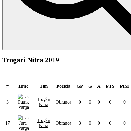
Trogári Nitra 2019
Obranca
#
Hráč
Tím
Pozícia
GP
G
A
PTS
PIM
Trogári
3
Patrik
Obranca
0
0
0
0
0
Nitra
Varga
Trogári
17
Juraj
Obranca
3
0
0
0
0
Nitra
Varga