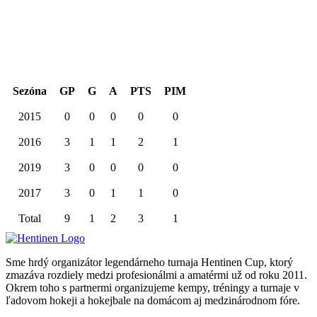
Kariéra spolu
Sezóna
GP
G
A
PTS
PIM
2015
0
0
0
0
0
2016
3
1
1
2
1
2019
3
0
0
0
0
2017
3
0
1
1
0
Total
9
1
2
3
1
Sme hrdý organizátor legendárneho turnaja Hentinen Cup, ktorý
zmazáva rozdiely medzi profesionálmi a amatérmi už od roku 2011.
Okrem toho s partnermi organizujeme kempy, tréningy a turnaje v
ľadovom hokeji a hokejbale na domácom aj medzinárodnom fóre.