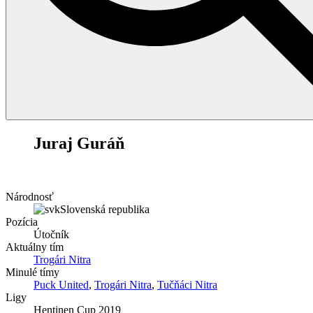
56
Juraj Guráň
Národnosť
Slovenská republika
Pozícia
Útočník
Aktuálny tím
Trogári Nitra
Minulé tímy
Puck United
,
Trogári Nitra
,
Tučňáci Nitra
Ligy
Hentinen Cup 2019