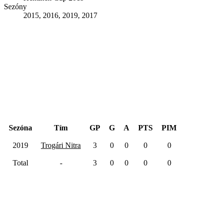
Sezóny
2015, 2016, 2019, 2017
Hentinen Cup 2019
Sezóna
Tím
GP
G
A
PTS
PIM
2019
Trogári Nitra
3
0
0
0
0
Total
-
3
0
0
0
0