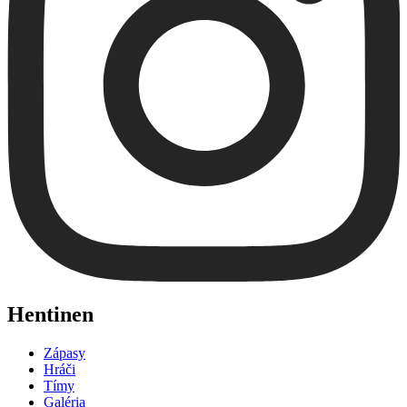
Hentinen
Zápasy
Hráči
Tímy
Galéria