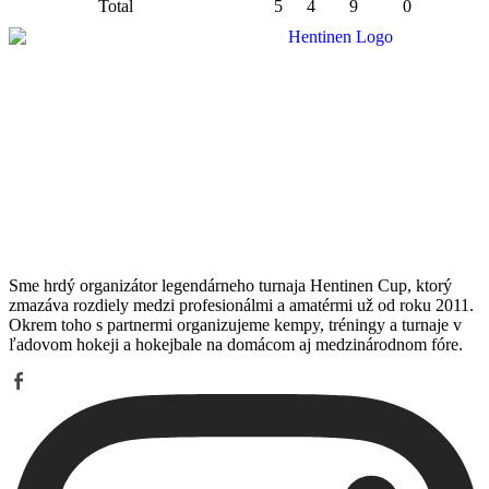
Total
5
4
9
0
Sme hrdý organizátor legendárneho turnaja Hentinen Cup, ktorý
zmazáva rozdiely medzi profesionálmi a amatérmi už od roku 2011.
Okrem toho s partnermi organizujeme kempy, tréningy a turnaje v
ľadovom hokeji a hokejbale na domácom aj medzinárodnom fóre.