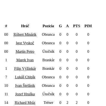
#
Hráč
Pozícia
G
A
PTS
PIM
00
Róbert Minárik
Obranca
0
0
0
0
00
Igor Vyskoč
Obranca
0
0
0
0
00
Martin Petro
Útočník
0
0
0
0
1
Marek Ivan
Brankár
0
0
0
0
1
Filip Výžinkár
Brankár
0
0
0
0
7
Lukáš Chlpík
Obranca
0
0
0
0
10
Ivan Štefánik
Obranca
0
0
0
0
11
Jozef Hruška
Útočník
0
0
0
0
14
Richard Mráz
Tréner
0
2
2
0