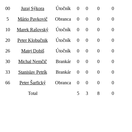
00
Juraj Sýkora
Útočník
0
0
0
0
5
Mário Pavkovič
Obranca
0
0
0
0
10
Marek Rašovský
Útočník
0
0
0
0
20
Peter Klobučnik
Útočník
0
0
0
0
26
Matej Dobiš
Útočník
0
0
0
0
30
Michal Nemčič
Brankár
0
0
0
0
33
Stanislav Petrík
Brankár
0
0
0
0
66
Peter Šarfický
Obranca
0
0
0
0
Total
5
3
8
0
Black Devils