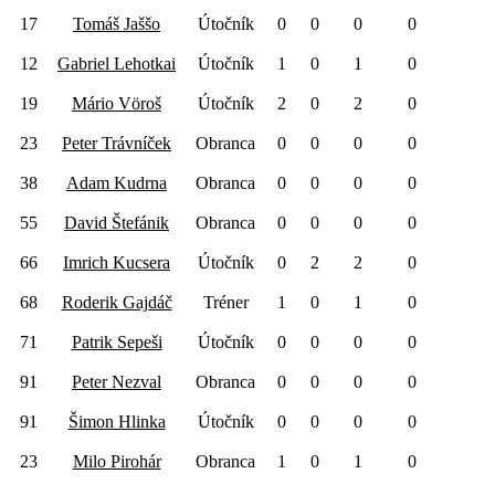
17
Tomáš Jaššo
Útočník
0
0
0
0
12
Gabriel Lehotkai
Útočník
1
0
1
0
19
Mário Vöroš
Útočník
2
0
2
0
23
Peter Trávníček
Obranca
0
0
0
0
38
Adam Kudrna
Obranca
0
0
0
0
55
David Štefánik
Obranca
0
0
0
0
66
Imrich Kucsera
Útočník
0
2
2
0
68
Roderik Gajdáč
Tréner
1
0
1
0
71
Patrik Sepeši
Útočník
0
0
0
0
91
Peter Nezval
Obranca
0
0
0
0
91
Šimon Hlinka
Útočník
0
0
0
0
23
Milo Pirohár
Obranca
1
0
1
0