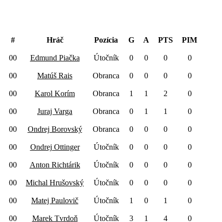
#
Hráč
Pozícia
G
A
PTS
PIM
00
Edmund Piačka
Útočník
0
0
0
0
00
Matúš Rais
Obranca
0
0
0
0
00
Karol Korím
Obranca
1
1
2
0
00
Juraj Varga
Obranca
0
1
1
0
00
Ondrej Borovský
Obranca
0
0
0
0
00
Ondrej Ottinger
Útočník
0
0
0
0
00
Anton Richtárik
Útočník
0
0
0
0
00
Michal Hrušovský
Útočník
0
0
0
0
00
Matej Paulovič
Útočník
1
0
1
0
00
Marek Tvrdoň
Útočník
3
1
4
0