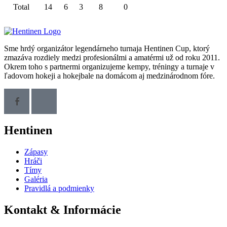
Total
14
6
3
8
0
Sme hrdý organizátor legendárneho turnaja Hentinen Cup, ktorý
zmazáva rozdiely medzi profesionálmi a amatérmi už od roku 2011.
Okrem toho s partnermi organizujeme kempy, tréningy a turnaje v
ľadovom hokeji a hokejbale na domácom aj medzinárodnom fóre.
Hentinen
Zápasy
Hráči
Tímy
Galéria
Pravidlá a podmienky
Kontakt & Informácie