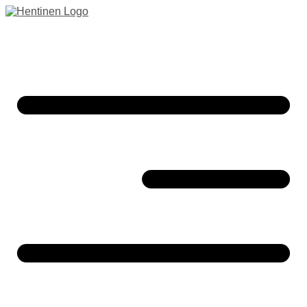
Preskočiť
na
obsah