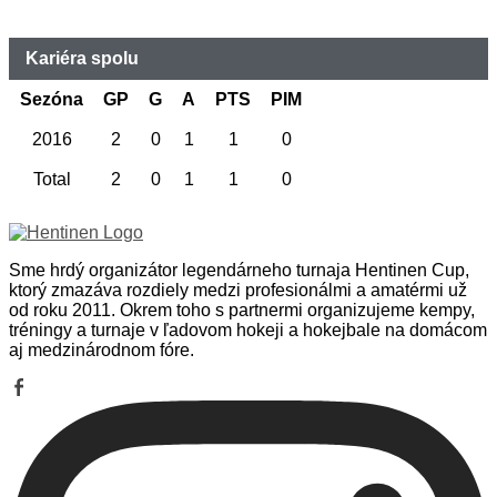
Kariéra spolu
Sezóna
GP
G
A
PTS
PIM
2016
2
0
1
1
0
Total
2
0
1
1
0
Sme hrdý organizátor legendárneho turnaja Hentinen Cup,
ktorý zmazáva rozdiely medzi profesionálmi a amatérmi už
od roku 2011. Okrem toho s partnermi organizujeme kempy,
tréningy a turnaje v ľadovom hokeji a hokejbale na domácom
aj medzinárodnom fóre.