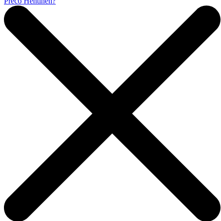
Prečo Hentinen?