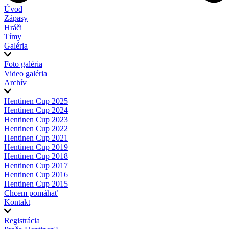
Úvod
Zápasy
Hráči
Tímy
Galéria
Foto galéria
Video galéria
Archív
Hentinen Cup 2025
Hentinen Cup 2024
Hentinen Cup 2023
Hentinen Cup 2022
Hentinen Cup 2021
Hentinen Cup 2019
Hentinen Cup 2018
Hentinen Cup 2017
Hentinen Cup 2016
Hentinen Cup 2015
Chcem pomáhať
Kontakt
Registrácia