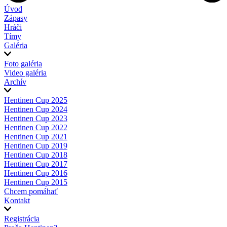
Úvod
Zápasy
Hráči
Tímy
Galéria
Foto galéria
Video galéria
Archív
Hentinen Cup 2025
Hentinen Cup 2024
Hentinen Cup 2023
Hentinen Cup 2022
Hentinen Cup 2021
Hentinen Cup 2019
Hentinen Cup 2018
Hentinen Cup 2017
Hentinen Cup 2016
Hentinen Cup 2015
Chcem pomáhať
Kontakt
Registrácia