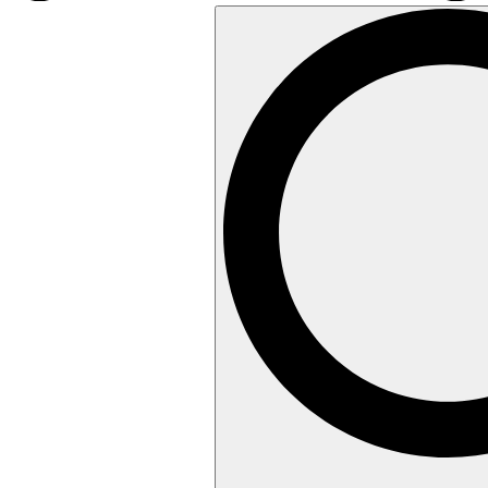
Hľadať...