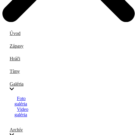
Úvod
Zápasy
Hráči
Tímy
Galéria
Foto
galéria
Video
galéria
Archív