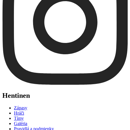
Hentinen
Zápasy
Hráči
Tímy
Galéria
Pravidlá a podmienky