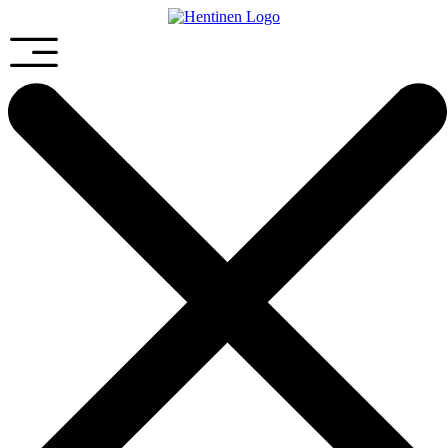
Preskočiť
na
obsah