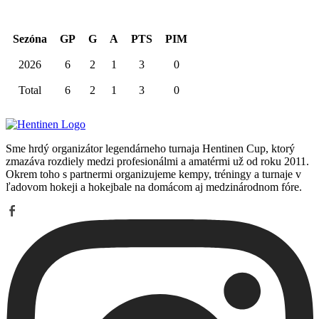
Kariéra spolu
Sezóna
GP
G
A
PTS
PIM
2026
6
2
1
3
0
Total
6
2
1
3
0
Sme hrdý organizátor legendárneho turnaja Hentinen Cup, ktorý
zmazáva rozdiely medzi profesionálmi a amatérmi už od roku 2011.
Okrem toho s partnermi organizujeme kempy, tréningy a turnaje v
ľadovom hokeji a hokejbale na domácom aj medzinárodnom fóre.