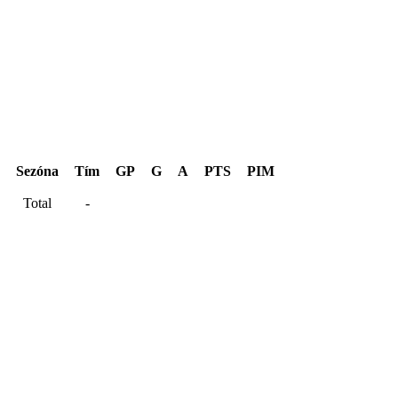
Hentinen Cup 2026
Sezóna
Tím
GP
G
A
PTS
PIM
Total
-
Kariéra spolu