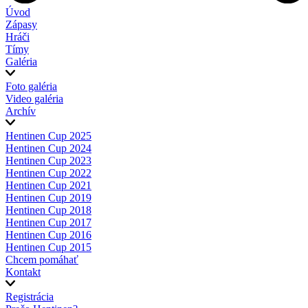
Úvod
Zápasy
Hráči
Tímy
Galéria
Foto galéria
Video galéria
Archív
Hentinen Cup 2025
Hentinen Cup 2024
Hentinen Cup 2023
Hentinen Cup 2022
Hentinen Cup 2021
Hentinen Cup 2019
Hentinen Cup 2018
Hentinen Cup 2017
Hentinen Cup 2016
Hentinen Cup 2015
Chcem pomáhať
Kontakt
Registrácia