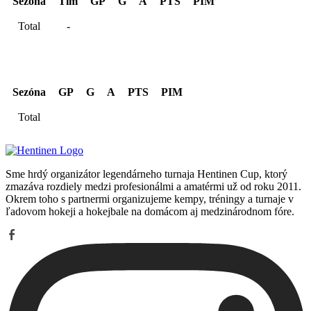
Sezóna
Tím
GP
G
A
PTS
PIM
Total
-
Kariéra spolu
Sezóna
GP
G
A
PTS
PIM
Total
Sme hrdý organizátor legendárneho turnaja Hentinen Cup, ktorý
zmazáva rozdiely medzi profesionálmi a amatérmi už od roku 2011.
Okrem toho s partnermi organizujeme kempy, tréningy a turnaje v
ľadovom hokeji a hokejbale na domácom aj medzinárodnom fóre.