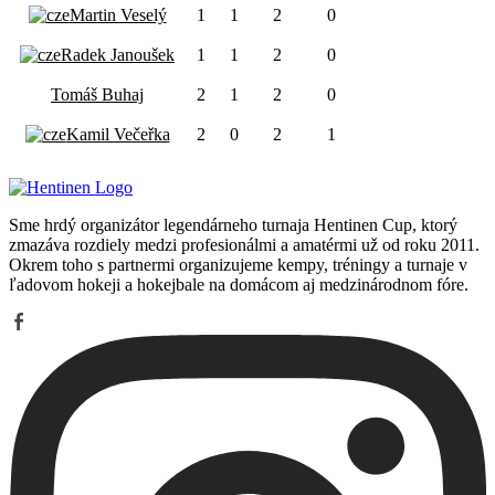
Martin Veselý
1
1
2
0
Radek Janoušek
1
1
2
0
Tomáš Buhaj
2
1
2
0
Kamil Večeřka
2
0
2
1
Sme hrdý organizátor legendárneho turnaja Hentinen Cup, ktorý
zmazáva rozdiely medzi profesionálmi a amatérmi už od roku 2011.
Okrem toho s partnermi organizujeme kempy, tréningy a turnaje v
ľadovom hokeji a hokejbale na domácom aj medzinárodnom fóre.