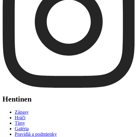
Hentinen
Zápasy
Hráči
Tímy
Galéria
Pravidlá a podmienky