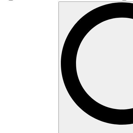
Hľadať...