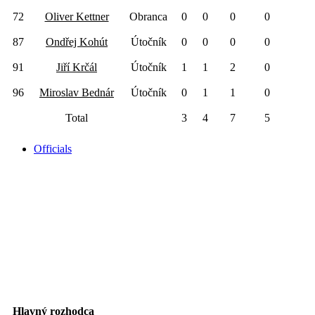
72
Oliver Kettner
Obranca
0
0
0
0
87
Ondřej Kohút
Útočník
0
0
0
0
91
Jiří Krčál
Útočník
1
1
2
0
96
Miroslav Bednár
Útočník
0
1
1
0
Total
3
4
7
5
Officials
Officials
Hlavný rozhodca