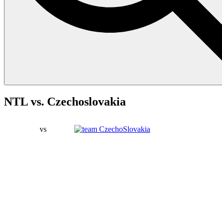
NTL vs. Czechoslovakia
4
vs
3
Podrobnosti