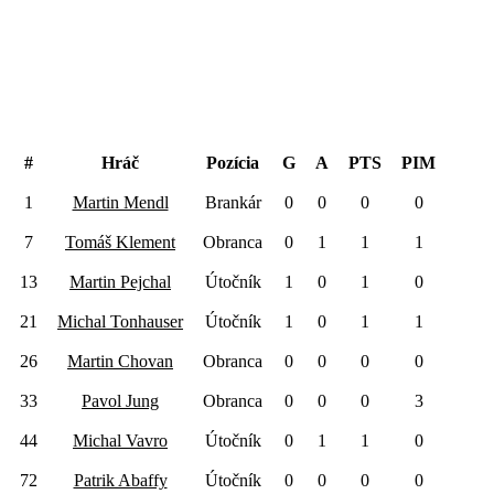
team CzechoSlovakia
#
Hráč
Pozícia
G
A
PTS
PIM
1
Martin Mendl
Brankár
0
0
0
0
7
Tomáš Klement
Obranca
0
1
1
1
13
Martin Pejchal
Útočník
1
0
1
0
21
Michal Tonhauser
Útočník
1
0
1
1
26
Martin Chovan
Obranca
0
0
0
0
33
Pavol Jung
Obranca
0
0
0
3
44
Michal Vavro
Útočník
0
1
1
0
72
Patrik Abaffy
Útočník
0
0
0
0