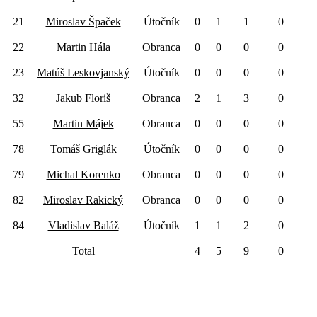
21
Miroslav Špaček
Útočník
0
1
1
0
22
Martin Hála
Obranca
0
0
0
0
23
Matúš Leskovjanský
Útočník
0
0
0
0
32
Jakub Floriš
Obranca
2
1
3
0
55
Martin Májek
Obranca
0
0
0
0
78
Tomáš Griglák
Útočník
0
0
0
0
79
Michal Korenko
Obranca
0
0
0
0
82
Miroslav Rakický
Obranca
0
0
0
0
84
Vladislav Baláž
Útočník
1
1
2
0
Total
4
5
9
0