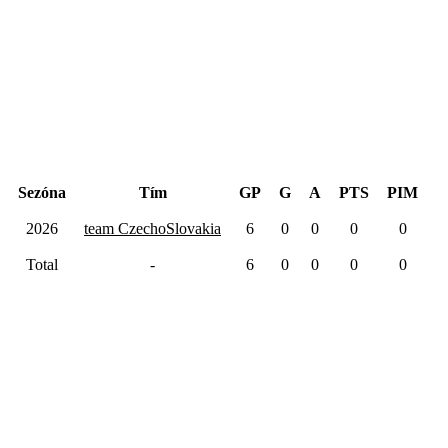
Hentinen Cup 2026
Sezóna
Tím
GP
G
A
PTS
PIM
2026
team CzechoSlovakia
6
0
0
0
0
Total
-
6
0
0
0
0
Kariéra spolu