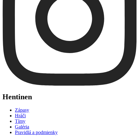
Hentinen
Zápasy
Hráči
Tímy
Galéria
Pravidlá a podmienky