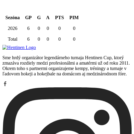
Sezóna
GP
G
A
PTS
PIM
2026
6
0
0
0
0
Total
6
0
0
0
0
Sme hrdý organizátor legendárneho turnaja Hentinen Cup, ktorý
zmazáva rozdiely medzi profesionálmi a amatérmi už od roku 2011.
Okrem toho s partnermi organizujeme kempy, tréningy a turnaje v
ľadovom hokeji a hokejbale na domácom aj medzinárodnom fóre.