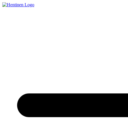
Preskočiť
na
obsah