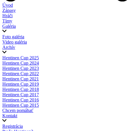
Úvod
Zápasy
Hráči
Tímy
Galéria
Foto galéria
Video galéria
Archív
Hentinen Cup 2025
Hentinen Cup 2024
Hentinen Cup 2023
Hentinen Cup 2022
Hentinen Cup 2021
Hentinen Cup 2019
Hentinen Cup 2018
Hentinen Cup 2017
Hentinen Cup 2016
Hentinen Cup 2015
Chcem pomáhať
Kontakt
Registrácia