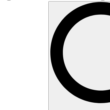
Hľadať...