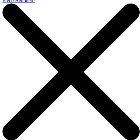
Prečo Hentinen?