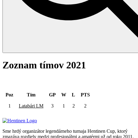
Zoznam tímov 2021
Zoznam všetkých tímov
Poz
Tím
GP
W
L
PTS
1
Latabári LM
3
1
2
2
Sme hrdý organizátor legendárneho turnaja Hentinen Cup, ktorý
zmazáva rozdiely medzi profesionálmi a amatérmi už od roku 2011.