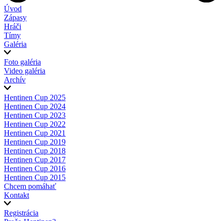
Úvod
Zápasy
Hráči
Tímy
Galéria
Foto galéria
Video galéria
Archív
Hentinen Cup 2025
Hentinen Cup 2024
Hentinen Cup 2023
Hentinen Cup 2022
Hentinen Cup 2021
Hentinen Cup 2019
Hentinen Cup 2018
Hentinen Cup 2017
Hentinen Cup 2016
Hentinen Cup 2015
Chcem pomáhať
Kontakt
Registrácia