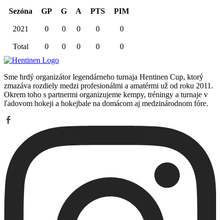
Sezóna
GP
G
A
PTS
PIM
2021
0
0
0
0
0
Total
0
0
0
0
0
Sme hrdý organizátor legendárneho turnaja Hentinen Cup, ktorý
zmazáva rozdiely medzi profesionálmi a amatérmi už od roku 2011.
Okrem toho s partnermi organizujeme kempy, tréningy a turnaje v
ľadovom hokeji a hokejbale na domácom aj medzinárodnom fóre.