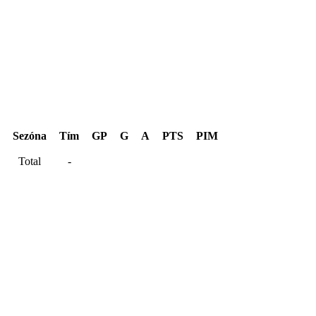
Hentinen Cup 2021
Sezóna
Tím
GP
G
A
PTS
PIM
Total
-
Kariéra spolu