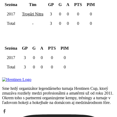
Sezóna
Tím
GP
G
A
PTS
PIM
2017
Trogári Nitra
3
0
0
0
0
Total
-
3
0
0
0
0
Kariéra spolu
Sezóna
GP
G
A
PTS
PIM
2017
3
0
0
0
0
Total
3
0
0
0
0
Sme hrdý organizátor legendárneho turnaja Hentinen Cup, ktorý
zmazáva rozdiely medzi profesionálmi a amatérmi už od roku 2011.
Okrem toho s partnermi organizujeme kempy, tréningy a turnaje v
ľadovom hokeji a hokejbale na domácom aj medzinárodnom fóre.