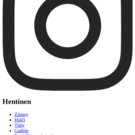
Hentinen
Zápasy
Hráči
Tímy
Galéria