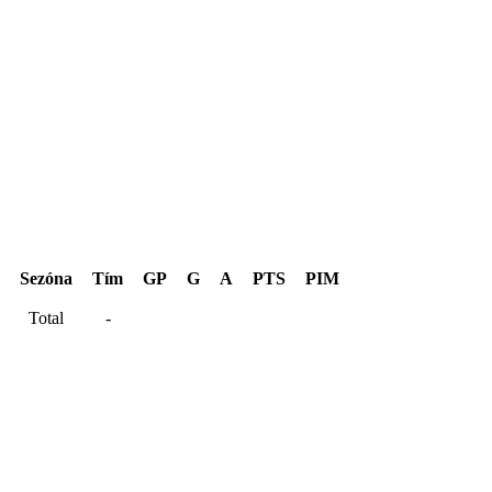
Hentinen Cup 2024
Sezóna
Tím
GP
G
A
PTS
PIM
Total
-
Kariéra spolu