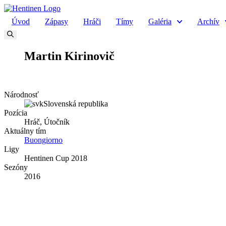
Preskočiť
na
Úvod
Zápasy
Hráči
Tímy
Galéria
Archív
obsah
24
Martin Kirinovič
Národnosť
Slovenská republika
Pozícia
Hráč, Útočník
Aktuálny tím
Buongiorno
Ligy
Hentinen Cup 2018
Sezóny
2016