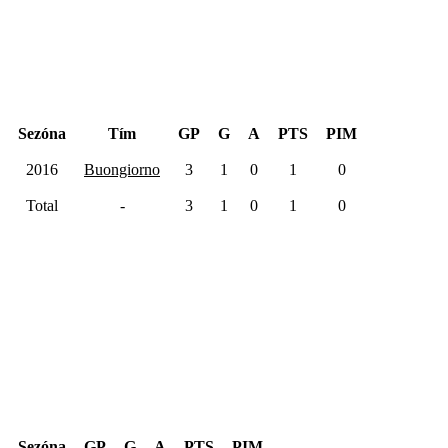
Hentinen Cup 2018
Sezóna
Tím
GP
G
A
PTS
PIM
2016
Buongiorno
3
1
0
1
0
Total
-
3
1
0
1
0
Kariéra spolu
Sezóna
GP
G
A
PTS
PIM