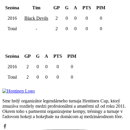
Sezóna
Tím
GP
G
A
PTS
PIM
2016
Black Devils
2
0
0
0
0
Total
-
2
0
0
0
0
Kariéra spolu
Sezóna
GP
G
A
PTS
PIM
2016
2
0
0
0
0
Total
2
0
0
0
0
Sme hrdý organizátor legendárneho turnaja Hentinen Cup, ktorý
zmazáva rozdiely medzi profesionálmi a amatérmi už od roku 2011.
Okrem toho s partnermi organizujeme kempy, tréningy a turnaje v
ľadovom hokeji a hokejbale na domácom aj medzinárodnom fóre.