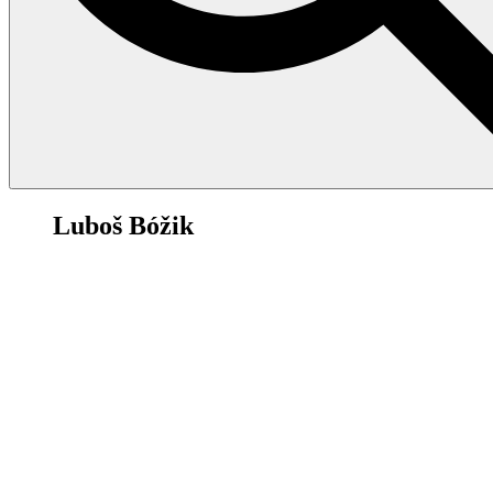
81
Luboš Bóžik