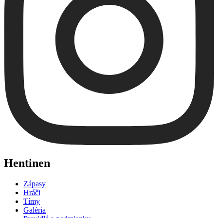
Hentinen
Zápasy
Hráči
Tímy
Galéria