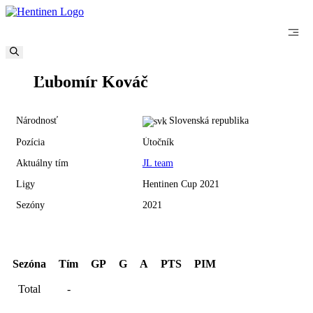
Preskočiť
na
obsah
18
Ľubomír Kováč
Národnosť
Slovenská republika
Pozícia
Útočník
Aktuálny tím
JL team
Ligy
Hentinen Cup 2021
Sezóny
2021
Hentinen Cup 2021
Sezóna
Tím
GP
G
A
PTS
PIM
Total
-