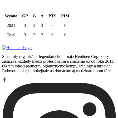
Kariéra spolu
Sezóna
GP
G
A
PTS
PIM
2021
3
3
3
6
0
Total
3
3
3
6
0
Sme hrdý organizátor legendárneho turnaja Hentinen Cup, ktorý
zmazáva rozdiely medzi profesionálmi a amatérmi už od roku 2011.
Okrem toho s partnermi organizujeme kempy, tréningy a turnaje v
ľadovom hokeji a hokejbale na domácom aj medzinárodnom fóre.