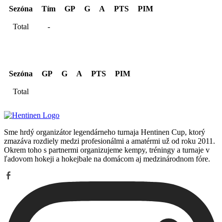
Sezóna
Tím
GP
G
A
PTS
PIM
Total
-
Kariéra spolu
Sezóna
GP
G
A
PTS
PIM
Total
Sme hrdý organizátor legendárneho turnaja Hentinen Cup, ktorý
zmazáva rozdiely medzi profesionálmi a amatérmi už od roku 2011.
Okrem toho s partnermi organizujeme kempy, tréningy a turnaje v
ľadovom hokeji a hokejbale na domácom aj medzinárodnom fóre.