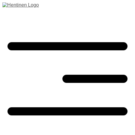
Preskočiť
na
obsah