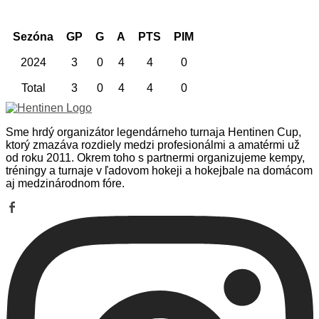
Sezóna
GP
G
A
PTS
PIM
2024
3
0
4
4
0
Total
3
0
4
4
0
Sme hrdý organizátor legendárneho turnaja Hentinen Cup,
ktorý zmazáva rozdiely medzi profesionálmi a amatérmi už
od roku 2011. Okrem toho s partnermi organizujeme kempy,
tréningy a turnaje v ľadovom hokeji a hokejbale na domácom
aj medzinárodnom fóre.