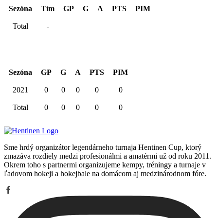
Sezóna
Tím
GP
G
A
PTS
PIM
Total
-
Kariéra spolu
Sezóna
GP
G
A
PTS
PIM
2021
0
0
0
0
0
Total
0
0
0
0
0
Sme hrdý organizátor legendárneho turnaja Hentinen Cup, ktorý
zmazáva rozdiely medzi profesionálmi a amatérmi už od roku 2011.
Okrem toho s partnermi organizujeme kempy, tréningy a turnaje v
ľadovom hokeji a hokejbale na domácom aj medzinárodnom fóre.