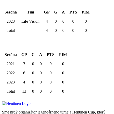
Hentinen Cup 2023
Sezóna
Tím
GP
G
A
PTS
PIM
2023
Life Vision
4
0
0
0
0
Total
-
4
0
0
0
0
Kariéra spolu
Sezóna
GP
G
A
PTS
PIM
2021
3
0
0
0
0
2022
6
0
0
0
0
2023
4
0
0
0
0
Total
13
0
0
0
0
Sme hrdý organizátor legendárneho turnaja Hentinen Cup, ktorý