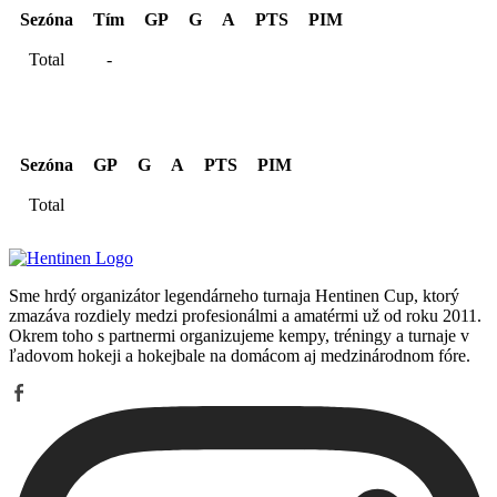
Sezóna
Tím
GP
G
A
PTS
PIM
Total
-
Kariéra spolu
Sezóna
GP
G
A
PTS
PIM
Total
Sme hrdý organizátor legendárneho turnaja Hentinen Cup, ktorý
zmazáva rozdiely medzi profesionálmi a amatérmi už od roku 2011.
Okrem toho s partnermi organizujeme kempy, tréningy a turnaje v
ľadovom hokeji a hokejbale na domácom aj medzinárodnom fóre.