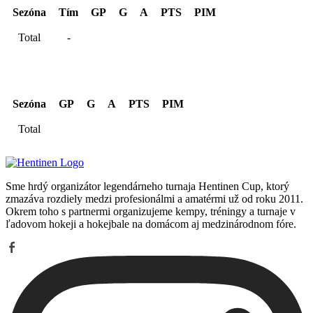
Sezóna
Tím
GP
G
A
PTS
PIM
Total
-
Kariéra spolu
Sezóna
GP
G
A
PTS
PIM
Total
Sme hrdý organizátor legendárneho turnaja Hentinen Cup, ktorý
zmazáva rozdiely medzi profesionálmi a amatérmi už od roku 2011.
Okrem toho s partnermi organizujeme kempy, tréningy a turnaje v
ľadovom hokeji a hokejbale na domácom aj medzinárodnom fóre.