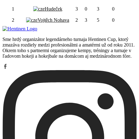
1
Hudeček
3
0
3
0
2
Vojtěch Nohava
2
3
5
0
Sme hrdý organizátor legendárneho turnaja Hentinen Cup, ktorý
zmazáva rozdiely medzi profesionálmi a amatérmi už od roku 2011.
Okrem toho s partnermi organizujeme kempy, tréningy a turnaje v
ľadovom hokeji a hokejbale na domácom aj medzinárodnom fóre.