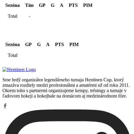
Sezóna
Tím
GP
G
A
PTS
PIM
Total
-
Kariéra spolu
Sezóna
GP
G
A
PTS
PIM
Total
Sme hrdý organizátor legendárneho turnaja Hentinen Cup, ktorý
zmazáva rozdiely medzi profesionálmi a amatérmi už od roku 2011.
Okrem toho s partnermi organizujeme kempy, tréningy a turnaje v
ľadovom hokeji a hokejbale na domácom aj medzinárodnom fóre.