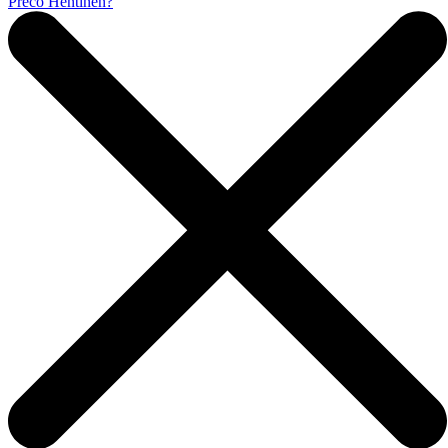
Prečo Hentinen?