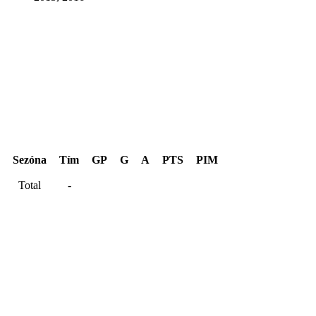
Hentinen Cup 2018
Sezóna
Tím
GP
G
A
PTS
PIM
Total
-
Kariéra spolu